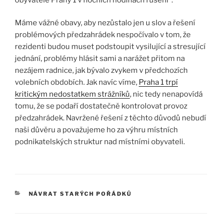
Máme vážné obavy, aby nezůstalo jen u slov a řešení
problémových předzahrádek nespočívalo v tom, že
rezidenti budou muset podstoupit vysilující a stresující
jednání, problémy hlásit sami a narážet přitom na
nezájem radnice, jak bývalo zvykem v předchozích
volebních obdobích. Jak navíc víme,
Praha 1 trpí
kritickým nedostatkem strážníků
, nic tedy nenapovídá
tomu, že se podaří dostatečně kontrolovat provoz
předzahrádek. Navržené řešení z těchto důvodů nebudí
naši důvěru a považujeme ho za výhru místních
podnikatelských struktur nad místními obyvateli.
RUBRIKY
NÁVRAT STARÝCH POŘÁDKŮ