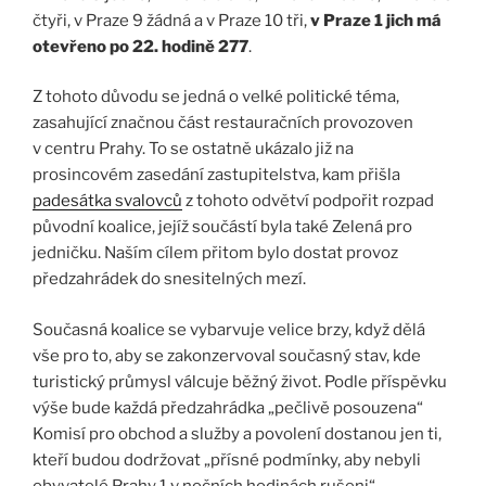
čtyři, v Praze 9 žádná a v Praze 10 tři,
v Praze 1 jich má
otevřeno po 22. hodině 277
.
Z tohoto důvodu se jedná o velké politické téma,
zasahující značnou část restauračních provozoven
v centru Prahy. To se ostatně ukázalo již na
prosincovém zasedání zastupitelstva, kam přišla
padesátka svalovců
z tohoto odvětví podpořit rozpad
původní koalice, jejíž součástí byla také Zelená pro
jedničku. Naším cílem přitom bylo dostat provoz
předzahrádek do snesitelných mezí.
Současná koalice se vybarvuje velice brzy, když dělá
vše pro to, aby se zakonzervoval současný stav, kde
turistický průmysl válcuje běžný život. Podle příspěvku
výše bude každá předzahrádka „pečlivě posouzena“
Komisí pro obchod a služby a povolení dostanou jen ti,
kteří budou dodržovat „přísné podmínky, aby nebyli
obyvatelé Prahy 1 v nočních hodinách rušeni“.