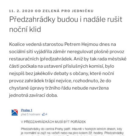
PUBLIKOVÁNO
11. 2. 2020
OD
ZELENÁ PRO JEDNIČKU
Předzahrádky budou i nadále rušit
noční klid
Koalice vedená starostou Petrem Hejmou dnes na
sociální síti vyjádřila záměr neregulovat plošně provoz
restauračních (před)zahrádek. Aniž by tak rada městské
části počkala na ustavení příslušných komisí, bylo
nejspíš bez jakékoliv debaty s občany, které noční
provoz zahrádek trápí nejvíce, rozhodnuto, že do
chystané úpravy tržního řádu nebude navržena
jednotná zavírací doba.