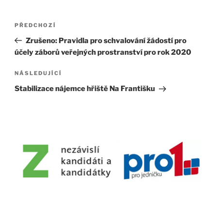
Navigace
Předchozí
PŘEDCHOZÍ
pro
příspěvek
Zrušeno: Pravidla pro schvalování žádostí pro
příspěvek
účely záborů veřejných prostranství pro rok 2020
Následující
NÁSLEDUJÍCÍ
příspěvek
Stabilizace nájemce hřiště Na Františku