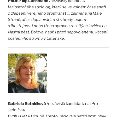
PhDr. Filip Lachmann
/nezávislý kandidát/
Malostraňák a sociolog, který se ve volném čase snaží
o zlepšení veřejného prostranství, zejména na Malé
Straně, ať už dopisováním si s úřady, bojem
s lhostejností nebo třeba opravou rozbitých laviček na
vlastní pěst. Bojoval např. i proti nepovolenému kácení
posledního stromu v Letenské.
Gabriela Setničková
/nezávislá kandidátka za Pro
Jedničku/
Bydlí 11 let v Dlouhé. I proto iniciovala petici proti hluku,