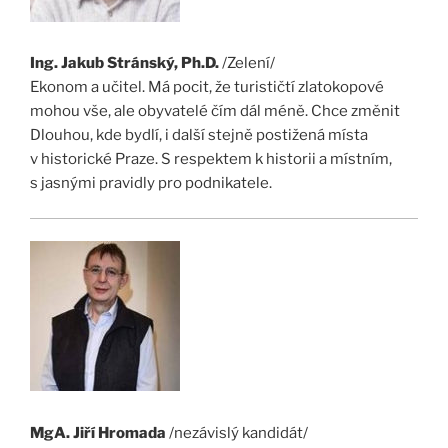
Ing. Jakub Stránský, Ph.D.
/Zelení/
Ekonom a učitel. Má pocit, že turističtí zlatokopové
mohou vše, ale obyvatelé čím dál méně. Chce změnit
Dlouhou, kde bydlí, i další stejně postižená místa
v historické Praze. S respektem k historii a místním,
s jasnými pravidly pro podnikatele.
MgA. Jiří Hromada
/nezávislý kandidát/