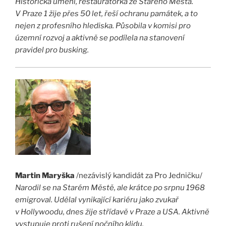
Historička umění, restaurátorka ze Starého Města.
V Praze 1 žije přes 50 let, řeší ochranu památek, a to
nejen z profesního hlediska. Působila v komisi pro
územní rozvoj a aktivně se podílela na stanovení
pravidel pro busking.
Martin Maryška
/nezávislý kandidát za Pro Jedničku/
Narodil se na Starém Městě, ale krátce po srpnu 1968
emigroval. Udělal vynikající kariéru jako zvukař
v Hollywoodu, dnes žije střídavě v Praze a USA. Aktivně
vystupuje proti rušení nočního klidu.