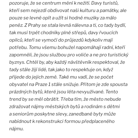
pozoruje, že se centrum mění k nežití. Davy turistů,
kteří sem nejezdí obdivovat naši kulturu a památky, ale
pouze se levně opít a užít si hodně muziky za málo
peněz. Z Prahy se stala levná nálevna a ti, co tady bydlí,
tak musí trpět chodníky plné střepů, davy řvoucích
opilců, kteří se vymočí do průjezdů kdykoliv mají
potřebu. Tomu všemu bohužel napomáhají radní, kteří
zapomněli, že jsou službou pro voliče a ne pro turistický
byznys. Chtěl by, aby každý návštěvník respektoval, že
tady stále žijí lidé, tak jako to respektuje on, když
přijede do jejich země. Také mu vadí, že se počet
obyvatel na Praze 1 stále snižuje. Přitom je zde spousta
prázdných bytů, které jsou léta nevyužívané. Tento
trend by se měl obrátit. Třeba tím, že město nebude
zdražovat nájmy městských bytů a rodinám s dětmi
a seniorům poskytne slevy, zanedbané byty může
nabídnout k rekonstrukci formou předplaceného
nájmu.