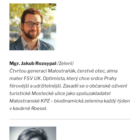
Mgr. Jakub Rozsypal
/Zelení/
Čtvrtou generací Malostraňák, čerstvě otec, alma
mater FSV UK. Optimista, který chce srdce Prahy
férovější a udržitelnější. Zasadil se o občanské oživení
turistické Mostecké ulice jako spoluzakladatel
Malostranské KPZ – biodinamická zelenina každý týden
v kavárně Roesel.