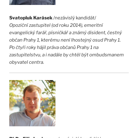
Svatopluk Karásek
/nezávislý kandidát/
Opoziční zastupitel (od roku 2014), emeritní
evangelický farář, písničkář a známý disident, čestný
občan Prahy 1, kterému není lhostejný osud Prahy 1.
Po čtyři roky hájil práva občanů Prahy 1 na
zastupitelstvu, a i nadále by chtěl být ombudsmanem
obyvatel centra.