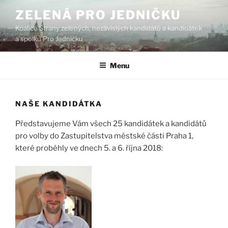
Přejít
ZELENÁ PRO JEDNIČKU
k
Koalice Strany zelených, nezávislých kandidátů a kandidátek
obsahu
a spolku Pro Jedničku
webu
Menu
NAŠE KANDIDÁTKA
Představujeme Vám všech 25 kandidátek a kandidátů
pro volby do Zastupitelstva městské části Praha 1,
které proběhly ve dnech 5. a 6. října 2018: