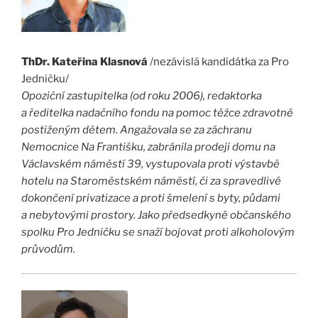
ThDr. Kateřina Klasnová
/nezávislá kandidátka za Pro
Jedničku/
Opoziční zastupitelka (od roku 2006), redaktorka
a ředitelka nadačního fondu na pomoc těžce zdravotně
postiženým dětem. Angažovala se za záchranu
Nemocnice Na Františku, zabránila prodeji domu na
Václavském náměstí 39, vystupovala proti výstavbě
hotelu na Staroměstském náměstí, či za spravedlivé
dokončení privatizace a proti šmelení s byty, půdami
a nebytovými prostory. Jako předsedkyně občanského
spolku Pro Jedničku se snaží bojovat proti alkoholovým
průvodům.