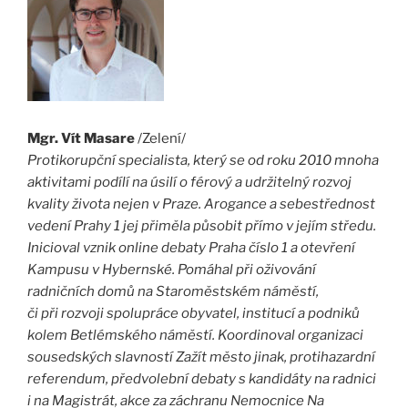
Mgr. Vít Masare
/Zelení/
Protikorupční specialista, který se od roku 2010 mnoha
aktivitami podílí na úsilí o férový a udržitelný rozvoj
kvality života nejen v Praze. Arogance a sebestřednost
vedení Prahy 1 jej přiměla působit přímo v jejím středu.
Inicioval vznik online debaty Praha číslo 1 a otevření
Kampusu v Hybernské. Pomáhal při oživování
radničních domů na Staroměstském náměstí,
či při rozvoji spolupráce obyvatel, institucí a podniků
kolem Betlémského náměstí. Koordinoval organizaci
sousedských slavností Zažít město jinak, protihazardní
referendum, předvolební debaty s kandidáty na radnici
i na Magistrát, akce za záchranu Nemocnice Na