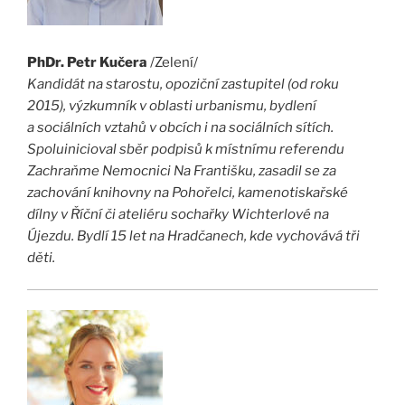
PhDr. Petr Kučera
/Zelení/
Kandidát na starostu, opoziční zastupitel (od roku
2015), výzkumník v oblasti urbanismu, bydlení
a sociálních vztahů v obcích i na sociálních sítích.
Spoluinicioval sběr podpisů k místnímu referendu
Zachraňme Nemocnici Na Františku, zasadil se za
zachování knihovny na Pohořelci, kamenotiskařské
dílny v Říční či ateliéru sochařky Wichterlové na
Újezdu. Bydlí 15 let na Hradčanech, kde vychovává tři
děti.