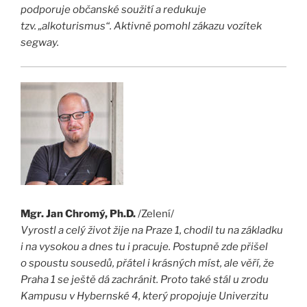
podporuje občanské soužití a redukuje
tzv. „alkoturismus“. Aktivně pomohl zákazu vozítek
segway.
Mgr. Jan Chromý, Ph.D.
/Zelení/
Vyrostl a celý život žije na Praze 1, chodil tu na základku
i na vysokou a dnes tu i pracuje. Postupně zde přišel
o spoustu sousedů, přátel i krásných míst, ale věří, že
Praha 1 se ještě dá zachránit. Proto také stál u zrodu
Kampusu v Hybernské 4, který propojuje Univerzitu