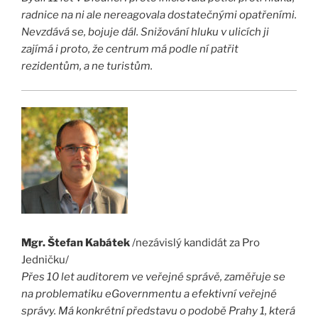
radnice na ni ale nereagovala dostatečnými opatřeními.
Nevzdává se, bojuje dál. Snižování hluku v ulicích ji
zajímá i proto, že centrum má podle ní patřit
rezidentům, a ne turistům.
Mgr. Štefan Kabátek
/nezávislý kandidát za Pro
Jedničku/
Přes 10 let auditorem ve veřejné správě, zaměřuje se
na problematiku eGovernmentu a efektivní veřejné
správy. Má konkrétní představu o podobě Prahy 1, která