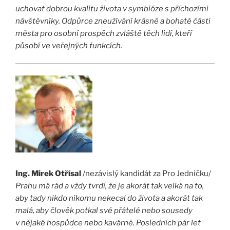
uchovat dobrou kvalitu života v symbióze s příchozími
návštěvníky. Odpůrce zneužívání krásné a bohaté části
města pro osobní prospěch zvláště těch lidí, kteří
působí ve veřejných funkcích.
Ing. Mirek Otřísal
/nezávislý kandidát za Pro Jedničku/
Prahu má rád a vždy tvrdí, že je akorát tak velká na to,
aby tady nikdo nikomu nekecal do života a akorát tak
malá, aby člověk potkal své přátelé nebo sousedy
v nějaké hospůdce nebo kavárně. Posledních pár let