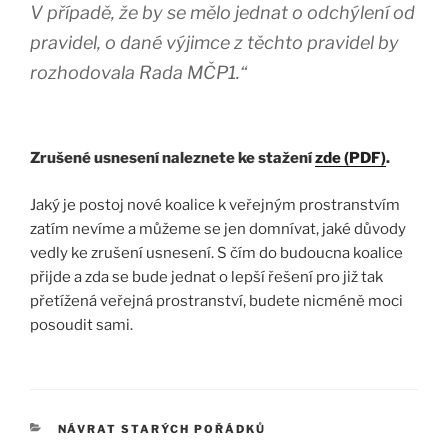
V případě, že by se mělo jednat o odchýlení od
pravidel, o dané výjimce z těchto pravidel by
rozhodovala Rada MČP1.“
Zrušené usnesení naleznete ke stažení
zde (PDF)
.
Jaký je postoj nové koalice k veřejným prostranstvím
zatím nevíme a můžeme se jen domnívat, jaké důvody
vedly ke zrušení usnesení. S čím do budoucna koalice
přijde a zda se bude jednat o lepší řešení pro již tak
přetížená veřejná prostranství, budete nicméně moci
posoudit sami.
RUBRIKY
NÁVRAT STARÝCH POŘÁDKŮ