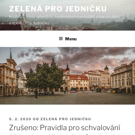
Přejít
ZELENÁ PRO JEDNIČKU
k
Koalice Strany zelených, nezávislých kandidátů a kandidátek
obsahu
a spolku Pro Jedničku
webu
Menu
PUBLIKOVÁNO
5. 2. 2020
OD
ZELENÁ PRO JEDNIČKU
Zrušeno: Pravidla pro schvalování