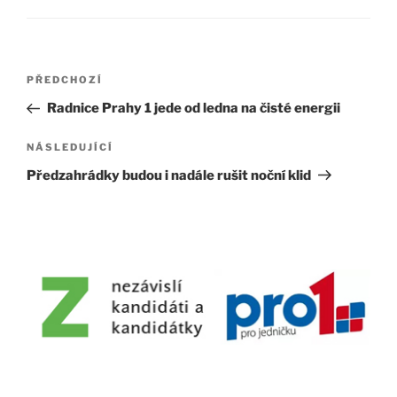
Navigace
Předchozí
PŘEDCHOZÍ
pro
příspěvek
Radnice Prahy 1 jede od ledna na čisté energii
příspěvek
Následující
NÁSLEDUJÍCÍ
příspěvek
Předzahrádky budou i nadále rušit noční klid