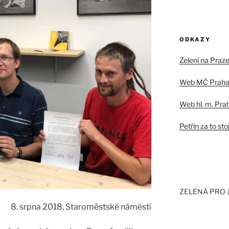
o
u
ODKAZY
Zelení na Praze
Web MČ Praha
Web hl. m. Pra
Petřín za to stoj
ZELENÁ PRO 
8. srpna 2018, Staroměstské náměstí