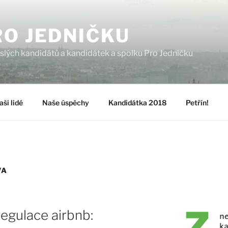
RO JEDNIČKU
islých kandidátů a kandidátek a spolku Pro Jedničku
aši lidé
Naše úspěchy
Kandidátka 2018
Petřín!
VA
regulace airbnb: