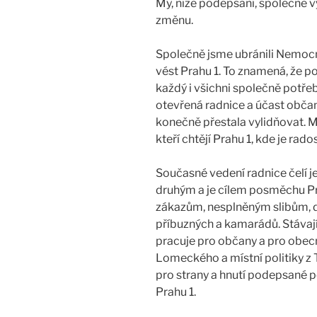
My, níže podepsaní, společně v
změnu.
Společně jsme ubránili Nemocn
vést Prahu 1. To znamená, že p
každý i všichni společně potře
otevřená radnice a účast občan
konečně přestala vylidňovat. 
kteří chtějí Prahu 1, kde je rados
Současné vedení radnice čelí
druhým a je cílem posměchu P
zákazům, nesplněným slibům, 
příbuzných a kamarádů. Stávajíc
pracuje pro občany a pro obec
Lomeckého a místní politiky z
pro strany a hnutí podepsané p
Prahu 1.