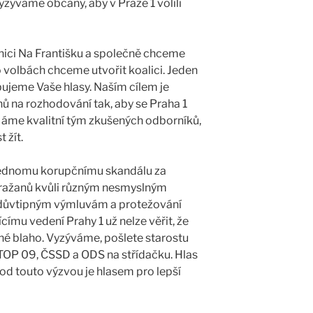
yzýváme občany, aby v Praze 1 volili
ici Na Františku a společně chceme
o volbách chceme utvořit koalici. Jeden
bujeme Vaše hlasy. Naším cílem je
ů na rozhodování tak, aby se Praha 1
Máme kvalitní tým zkušených odborníků,
t žít.
 jednomu korupčnímu skandálu za
ražanů kvůli různým nesmyslným
důvtipným výmluvám a protežování
ímu vedení Prahy 1 už nelze věřit, že
né blaho. Vyzýváme, pošlete starostu
 TOP 09, ČSSD a ODS na střídačku. Hlas
od touto výzvou je hlasem pro lepší