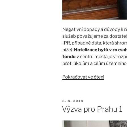
Negativní dopady a důvody k 
služeb považujeme za dostateč
IPR, případně data, která shro
níže)
.
Hotelizace bytů v rozsa
fondu
v centru města je v rozp
proti úkolům a cílům územního
„Devatero
Pokračovat ve čtení
principů
regulace
airbnb:
PUBLIKOVÁNO
8. 8. 2018
Regulace
Výzva pro Prahu 1
poskytová
krátkodob
ubytovací