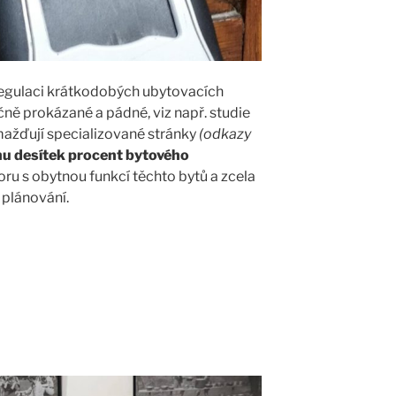
regulaci krátkodobých ubytovacích
ně prokázané a pádné, viz např. studie
mažďují specializované stránky
(odkazy
hu desítek procent bytového
oru s obytnou funkcí těchto bytů a zcela
 plánování.
ní
ých
ch