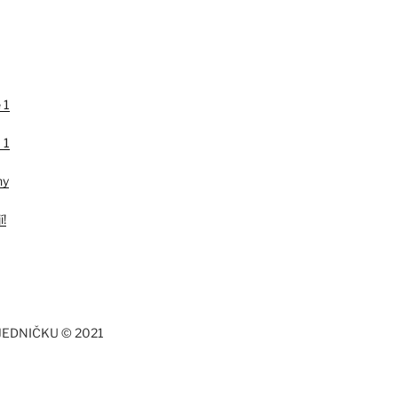
 1
 1
hy
í!
JEDNIČKU © 2021