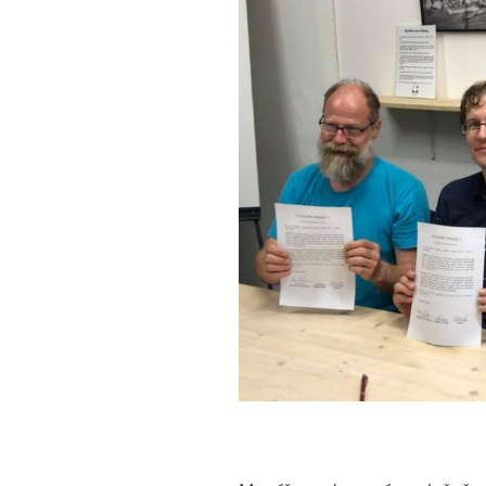
služeb
(stanovisk
k právním
rámci)“