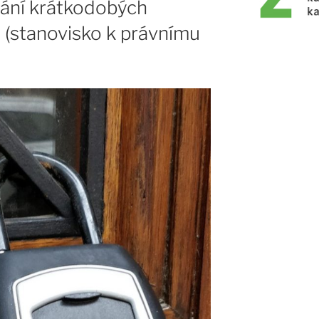
ání krátkodobých
 (stanovisko k právnímu