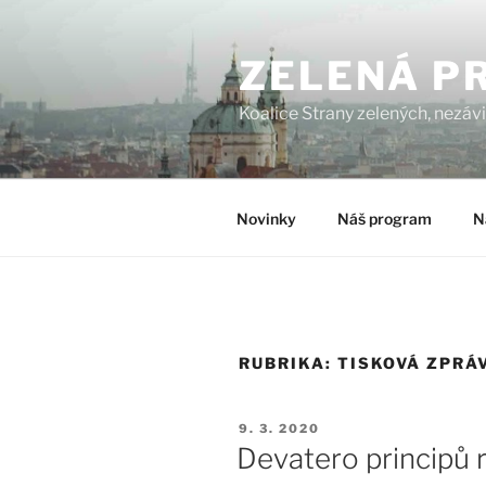
Přejít
k
ZELENÁ P
obsahu
webu
Koalice Strany zelených, nezáv
Novinky
Náš program
N
RUBRIKA:
TISKOVÁ ZPRÁ
PUBLIKOVÁNO
9. 3. 2020
Devatero principů 