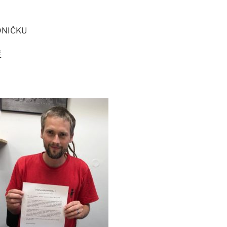
EDNIČKU
Ě