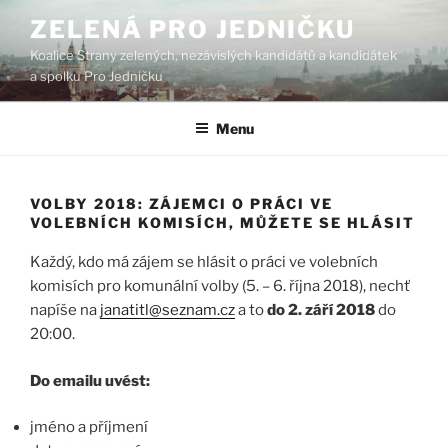
Přejít
ZELENÁ PRO JEDNIČKU
k
Koalice Strany zelených, nezávislých kandidátů a kandidátek
obsahu
a spolku Pro Jedničku
webu
Menu
VOLBY 2018: ZÁJEMCI O PRÁCI VE
VOLEBNÍCH KOMISÍCH, MŮŽETE SE HLÁSIT
Každý, kdo má zájem se hlásit o práci ve volebních
komisích pro komunální volby (5. – 6. října 2018), nechť
napíše na
janatitl@seznam.cz
a to
do 2. září 2018
do
20:00.
Do emailu uvést:
jméno a příjmení