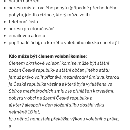
datum narození
adresu místa trvalého pobytu (případně přechodného
pobytu, jde-li o cizince, který může volit)
telefonní číslo
adresu pro doručování
emailovou adresu
popřípadě údaj, do
kterého volebního okrsku
chcete jít
Kdo může být členem volební komise:
Členem okrskové volební komise může být státní
občan České republiky a státní občan jiného státu,
jemuž právo volit přiznává mezinárodní úmluva, kterou
je Česká republika vázána a která byla vyhlášena ve
Sbírce mezinárodních smluv, je přihlášen k trvalému
pobytu v obci na území České republiky a
a) který alespoň v den složení slibu dosáhl věku
nejméně 18 let,
b) u něhož nenastala překážka výkonu volebního práva,
a