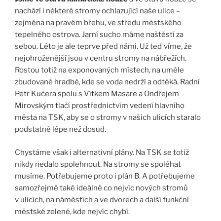
nachází i některé stromy ochlazující naše ulice –
zejména na pravém břehu, ve středu městského
tepelného ostrova. Jarní sucho máme naštěstí za
sebou. Léto je ale teprve před námi. Už teď víme, že
nejohroženější jsou v centru stromy na nábřežích.
Rostou totiž na exponovaných místech, na uměle
zbudované hradbě, kde se voda nedrží a odtéká. Radní
Petr Kučera spolu s Vítkem Masare a Ondřejem
Mirovským tlačí prostřednictvím vedení hlavního
města na TSK, aby se o stromy v našich ulicích staralo
podstatně lépe než dosud.
Chystáme však i alternativní plány. Na TSK se totiž
nikdy nedalo spolehnout. Na stromy se spoléhat
musíme. Potřebujeme proto i plán B. A potřebujeme
samozřejmě také ideálně co nejvíc nových stromů
v ulicích, na náměstích a ve dvorech a další funkční
městské zeleně, kde nejvíc chybí.