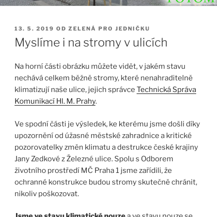
PUBLIKOVÁNO
13. 5. 2019
OD
ZELENÁ PRO JEDNIČKU
Myslíme i na stromy v ulicích
Na horní části obrázku můžete vidět, v jakém stavu
nechává celkem běžně stromy, které nenahraditelně
klimatizují naše ulice, jejich správce
Technická Správa
Komunikací Hl. M. Prahy
.
Ve spodní části je výsledek, ke kterému jsme došli díky
upozornění od úžasné městské zahradnice a kritické
pozorovatelky změn klimatu a destrukce české krajiny
Jany Zedkové z Železné ulice. Spolu s Odborem
životního prostředí MČ Praha 1 jsme zařídili, že
ochranné konstrukce budou stromy skutečně chránit,
nikoliv poškozovat.
Jsme ve stavu klimatické nouze
a ve stavu nouze se