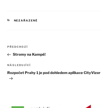
RUBRIKY
NEZAŘAZENÉ
Navigace
Předchozí
PŘEDCHOZÍ
pro
příspěvek
Stromy na Kampě!
příspěvek
Následující
NÁSLEDUJÍCÍ
příspěvek
Rozpočet Prahy 1 je pod dohledem aplikace CityVizor